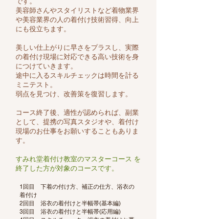
です。
美容師さんやスタイリストなど着物業界
や美容業界の人の着付け技術習得、向上
にも役立ちます。
美しい仕上がりに早さをプラスし、実際
の着付け現場に対応できる高い技術を身
につけていきます。
途中に入るスキルチェックは時間を計る
ミニテスト。
弱点を見つけ、改善策を復習します。
​コース終了後、適性が認められば、副業
として、提携の写真スタジオや、着付け
現場のお仕事をお願いすることもありま
す。
すみれ堂着付け教室のマスターコース を
終了した方が対象のコースです。
1回目 下着の付け方、補正の仕方、浴衣の
着付け
2回目 浴衣の着付けと半幅帯(基本編)
3回目 浴衣の着付けと半幅帯(応用編)