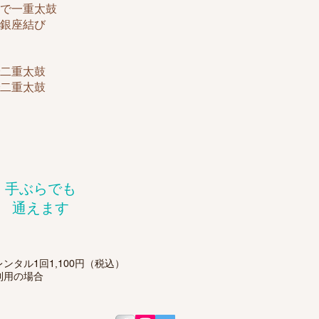
帯で一重太鼓
で銀座結び
で二重太鼓
で二重太鼓
手ぶらでも
通えます
レンタル1回1,100円（税込）
利用の場合