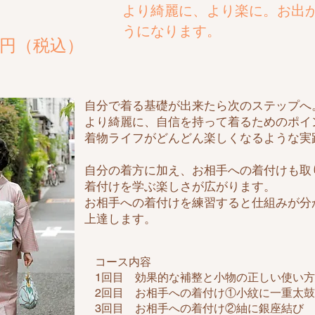
​より綺麗に、より楽に。お出
うになります。
00円（税込）
自分で着る基礎が出来たら次のステップへ
より綺麗に、自信を持って着るためのポイ
着物ライフがどんどん楽しくなるような実
自分の着方に加え、お相手への着付けも取
着付けを学ぶ楽しさが広がります。
お相手への着付けを練習すると仕組みが分
上達します。
コース内容
1回目 効果的な補整と小物の正しい使い
2回目 お相手への着付け①小紋に一重太鼓
3回目 お相手への着付け②紬に銀座結び